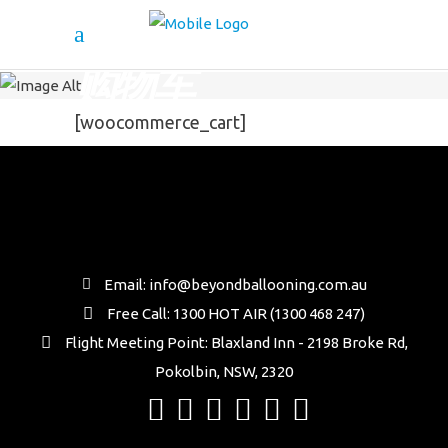
购物车
[woocommerce_cart]
Email: info@beyondballooning.com.au
Free Call: 1300 HOT AIR (1300 468 247)
Flight Meeting Point: Blaxland Inn - 2198 Broke Rd,
Pokolbin, NSW, 2320