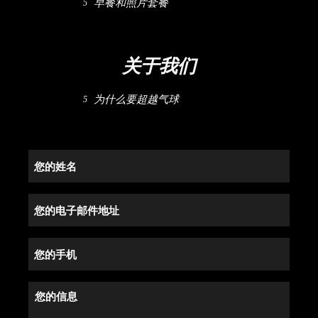
早餐和照片套餐
关于我们
为什么要超越气球
您
的
姓
您
名
的
(Required)
电
您
子
的
邮
手
您
件
机
的
地