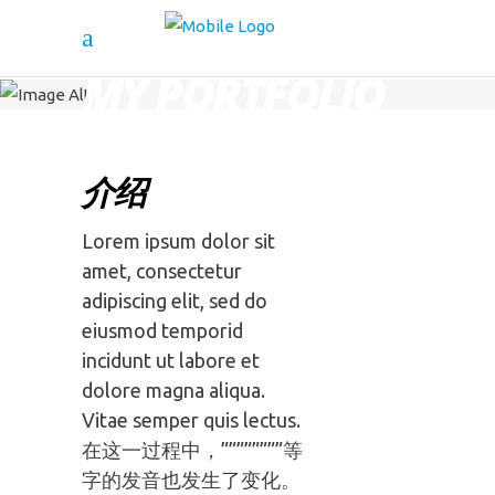
MY PORTFOLIO
介绍
Lorem ipsum dolor sit
amet, consectetur
adipiscing elit, sed do
eiusmod temporid
incidunt ut labore et
dolore magna aliqua.
Vitae semper quis lectus.
在这一过程中，””””””””等
字的发音也发生了变化。