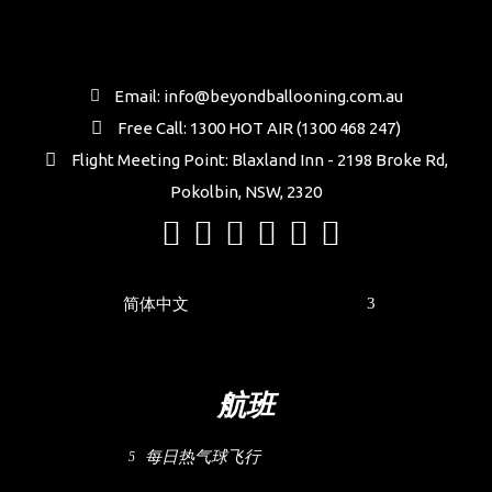
Email: info@beyondballooning.com.au
Free Call: 1300 HOT AIR (1300 468 247)
Flight Meeting Point: Blaxland Inn - 2198 Broke Rd,
Pokolbin, NSW, 2320
简体中文
航班
每日热气球飞行