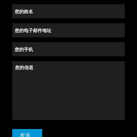
您
的
姓
您
名
的
(Required)
电
您
子
的
邮
手
您
件
机
的
地
(Required)
信
址
息
(Required)
发送